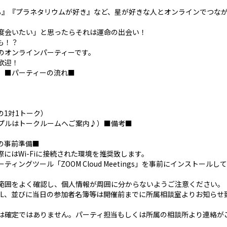
る』『プラネタリウムが好き』など、星が好きな人とオンラインでつな
度会いたい」と思ったらそれは運命の出会い！
も！？
ンのオンラインパーティーです。
歓迎！
。■パーティーの流れ■
1対1トーク）
プルはトークルームへご案内♪）■備考■
の事前準備■
にはWi-Fiに接続された環境を推奨致します。
ングツール「ZOOM Cloud Meetings」を事前にインストールし
範囲をよく確認し、個人情報が周囲に分からないようご注意ください。
RL、並びに当日の参加者名簿等は開催前までに所属相談室よりお知らせ
は確定ではありません。パーティ担当もしくは所属の相談所より連絡が