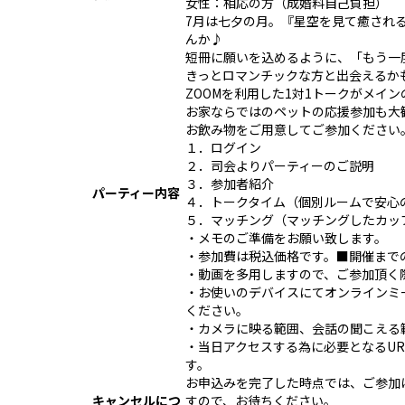
女性：相応の方（成婚料自己負担）
7月は七夕の月。『星空を見て癒され
んか♪
短冊に願いを込めるように、「もう一
きっとロマンチックな方と出会えるか
ZOOMを利用した1対1トークがメイ
お家ならではのペットの応援参加も大
お飲み物をご用意してご参加ください
１．ログイン
２．司会よりパーティーのご説明
３．参加者紹介
パーティー内容
４．トークタイム（個別ルームで安心の
５．マッチング（マッチングしたカッ
・メモのご準備をお願い致します。
・参加費は税込価格です。■開催まで
・動画を多用しますので、ご参加頂く際
・お使いのデバイスにてオンラインミーティ
ください。
・カメラに映る範囲、会話の聞こえる
・当日アクセスする為に必要となるU
す。
お申込みを完了した時点では、ご参加
キャンセルにつ
すので、お待ちください。