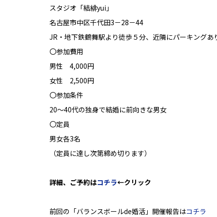
スタジオ「結緋yui」
名古屋市中区千代田3－28－44
JR・地下鉄鶴舞駅より徒歩５分、近隣にパーキングあ
〇参加費用
男性 4,000円
女性 2,500円
〇参加条件
20～40代の独身で結婚に前向きな男女
〇定員
男女各3名
（定員に達し次第締め切ります）
詳細、ご予約は
コチラ
←クリック
前回の「バランスボールde婚活」開催報告は
コチラ