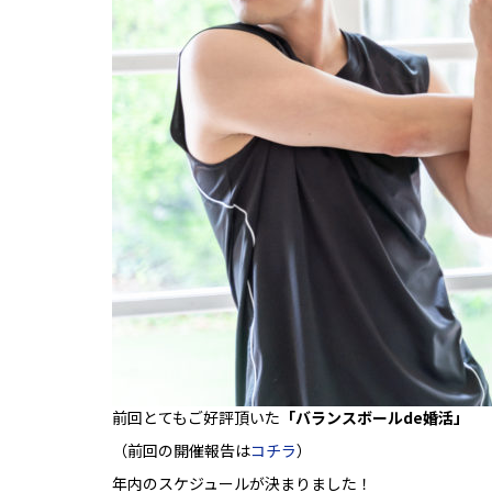
前回とてもご好評頂いた
「バランスボールde婚活」
（前回の開催報告は
コチラ
）
年内のスケジュールが決まりました！